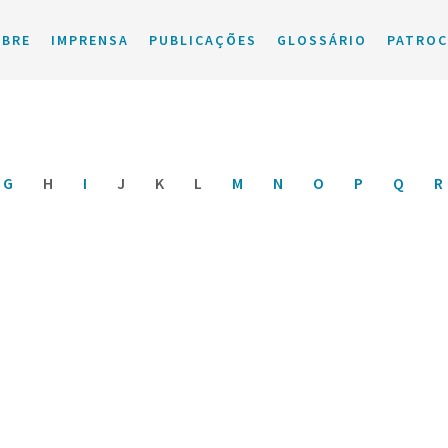
OBRE
IMPRENSA
PUBLICAÇÕES
GLOSSÁRIO
PATROC
G
H
I
J
K
L
M
N
O
P
Q
R