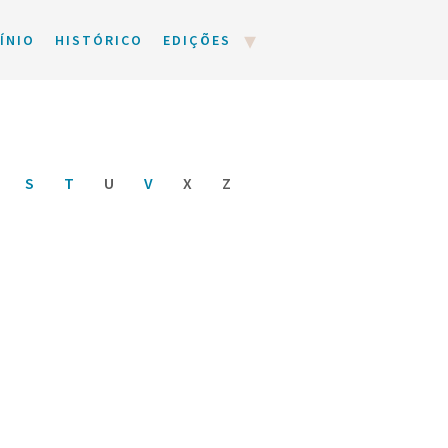
ÍNIO
HISTÓRICO
EDIÇÕES
S
T
U
V
X
Z