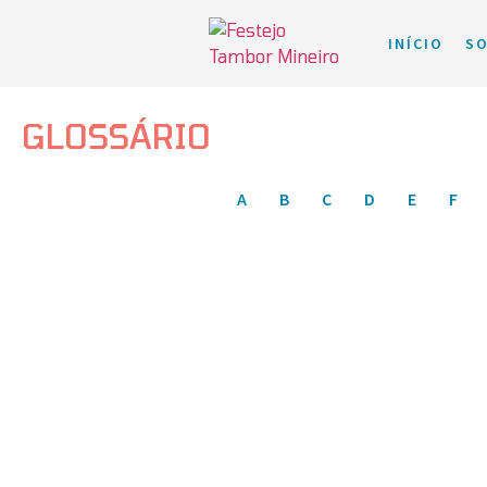
INÍCIO
S
GLOSSÁRIO
A
B
C
D
E
F